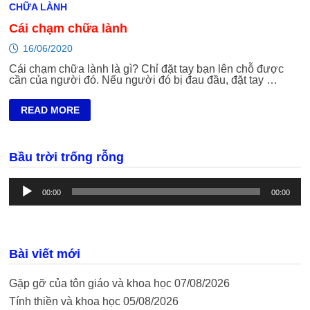
CHỮA LÀNH
Cái chạm chữa lành
16/06/2020
Cái chạm chữa lành là gì? Chỉ đặt tay bạn lên chỗ được
cần của người đó. Nếu người đó bị đau đầu, đặt tay …
CÁI
READ MORE
CHẠM
CHỮA
LÀNH
Bầu trời trống rỗng
Trình
phát
00:00
00:00
âm
thanh
Bài viết mới
Gặp gỡ của tôn giáo và khoa học
07/08/2026
Tính thiền và khoa học
05/08/2026