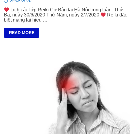
29/06/2020
Lịch các lớp Reiki Cơ Bản tại Hà Nội trong tuần. Thứ
Ba, ngày 30/6/2020 Thứ Năm, ngày 2/7/2020
Reiki đặc
biệt mang lại hiệu …
REIKI
READ MORE
CƠ
BẢN
TẠI
HÀ
NỘI:
30/6/2020,
2/7/2020