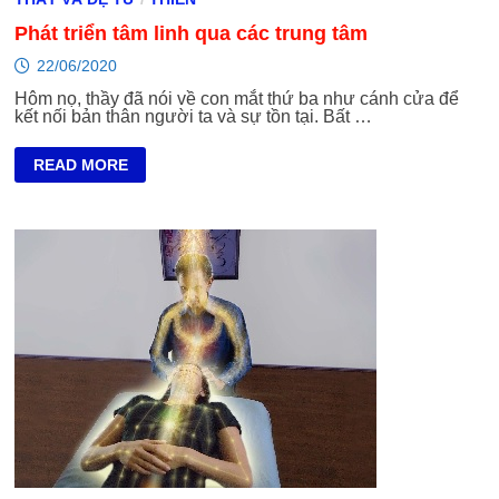
Phát triển tâm linh qua các trung tâm
22/06/2020
Hôm nọ, thầy đã nói về con mắt thứ ba như cánh cửa để
kết nối bản thân người ta và sự tồn tại. Bất …
PHÁT
READ MORE
TRIỂN
TÂM
LINH
QUA
CÁC
TRUNG
TÂM