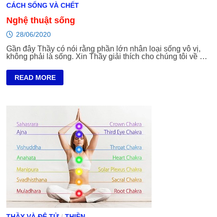
CÁCH SỐNG VÀ CHẾT
Nghệ thuật sống
28/06/2020
Gần đây Thầy có nói rằng phần lớn nhân loại sống vô vị,
không phải là sống. Xin Thầy giải thích cho chúng tôi về …
NGHỆ
READ MORE
THUẬT
SỐNG
THẦY VÀ ĐỆ TỬ
/
THIỀN