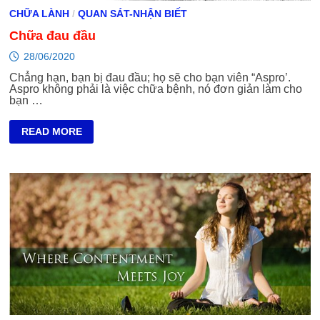
CHỮA LÀNH
/
QUAN SÁT-NHẬN BIẾT
Chữa đau đầu
28/06/2020
Chẳng hạn, bạn bị đau đầu; họ sẽ cho bạn viên “Aspro’.
Aspro không phải là việc chữa bệnh, nó đơn giản làm cho
bạn …
CHỮA
READ MORE
ĐAU
ĐẦU