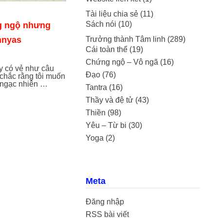
Tài liệu chia sẻ
(11)
Sách nói
(10)
 ngộ nhưng
nnyas
Trưởng thành Tâm linh
(289)
Cái toàn thể
(19)
Chứng ngộ – Vô ngã
(16)
y có vẻ như câu
Đạo
(76)
 chắc rằng tôi muốn
 ngạc nhiên …
Tantra
(16)
Thầy và đệ tử
(43)
Thiền
(98)
Yêu – Từ bi
(30)
Yoga
(2)
Meta
Đăng nhập
RSS bài viết