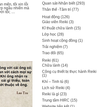
Quan sát-Nhận biết
(293)
n mến, tôi xin lỗi
hợp ngẫu nhiên mà
Thân thể -Tâm trí
(77)
ới tôi; …
Hoạt động
(126)
Giáo viên Reiki
(3)
Kĩ thuật chữa lành
(15)
Lớp học
(28)
Sinh hoạt cộng đồng
(1)
Trải nghiệm
(7)
Trao đổi
(65)
Reiki
(61)
Chữa lành
(14)
Công cụ thiết bị thực hành Reiki
(1)
Khí – Tinh tú
(6)
Lịch sử Reiki
(4)
Reiki là gì
(23)
Trung tâm HIRC
(15)
Website liên kết
(1)