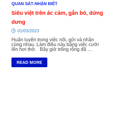
QUAN SÁT-NHẬN BIẾT
Siêu việt trên ác cảm, gắn bó, dửng
dưng
01/03/2023
Huấn luyện trong việc nối, gửi và nhận
cùng nhau. Làm điều này bằng việc cưỡi
lên hơi thở. Bây giờ trống rỗng đã …
SIÊU
READ MORE
VIỆT
TRÊN
ÁC
CẢM,
GẮN
BÓ,
DỬNG
DƯNG