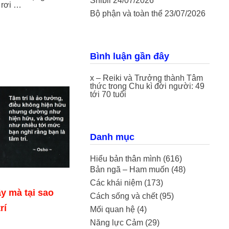
Shibli
24/07/2026
 rơi …
Bộ phận và toàn thể
23/07/2026
Bình luận gần đây
x – Reiki và Trưởng thành Tâm
thức
trong
Chu kì đời người: 49
tới 70 tuổi
Danh mục
Hiểu bản thân mình
(616)
Bản ngã – Ham muốn
(48)
Các khái niệm
(173)
y mà tại sao
Cách sống và chết
(95)
rí
Mối quan hệ
(4)
Năng lực Cảm
(29)