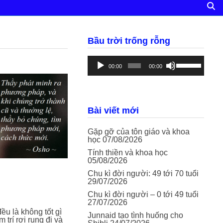
Bầu trời trống rỗng
Trình
Sử
phát
dụng
00:00
00:00
âm
các
thanh
phím
mũi
tên
Lên/Xuống
Bài viết mới
để
tăng
hoặc
Gặp gỡ của tôn giáo và khoa
giảm
học
07/08/2026
âm
Tính thiền và khoa học
lượng.
05/08/2026
Chu kì đời người: 49 tới 70 tuổi
29/07/2026
Chu kì đời người – 0 tới 49 tuổi
27/07/2026
u là không tốt gì
Junnaid tạo tình huống cho
 trí rơi rụng đi và