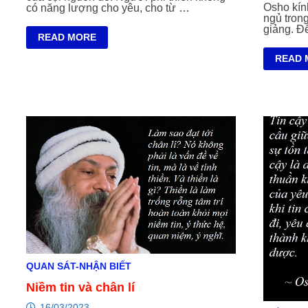
Osho kính
có năng lượng cho yêu, cho từ …
ngủ trong
giảng. Đ
THIỀN
READ MORE
VÀ
TỪ
THƠ
READ 
BI
CA
LÀ
BUÔN
XUÔI
QUAN SÁT-NHẬN BIẾT
Niềm tin và chân lí
16/03/2023