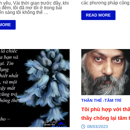
các phương pháp cũng
 yêu, Vài thời gian trước đây, khi
 đêm, tôi đã mơ tôi ở trong bài
ến sáng tôi không thể …
BỎ
READ MORE
PHƯƠNG
PHÁP
MORE
G
THÂN THỂ -TÂM TRÍ
Tôi phù hợp với thầ
thầy chống lại tâm t
08/03/2023