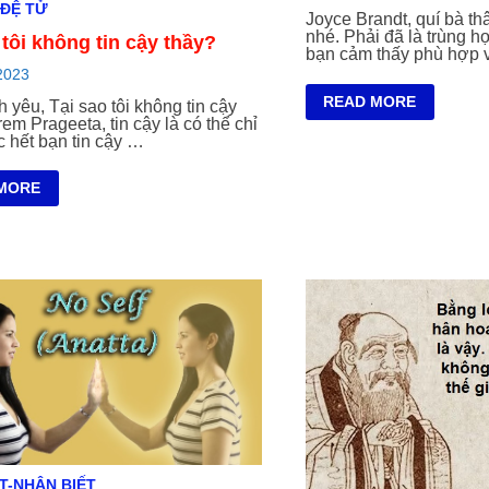
 ĐỆ TỬ
Joyce Brandt, quí bà thâ
nhé. Phải đã là trùng 
 tôi không tin cậy thầy?
bạn cảm thấy phù hợp v
2023
TÔI
READ MORE
 yêu, Tại sao tôi không tin cậy
PHÙ
m Prageeta, tin cậy là có thể chỉ
HỢP
c hết bạn tin cậy …
VỚI
THẦY
MÀ
MORE
TẠI
SAO
THẦY
G
CHỐNG
LẠI
TÂM
TRÍ
T-NHẬN BIẾT