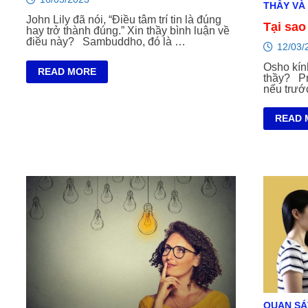
THẦY VÀ
John Lily đã nói, “Điều tâm trí tin là đúng
Tại sao
hay trở thành đúng.” Xin thầy bình luận về
điều này? Sambuddho, đó là …
12/03/
Osho kính
NIỀM
READ MORE
thầy? Pre
TIN
nếu trướ
VÀ
CHÂN
LÍ
TẠI
READ 
SAO
TÔI
KHÔN
TIN
CẬY
THẦY?
QUAN SÁ