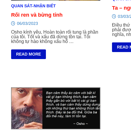
QUAN SÁT-NHẬN BIẾT
Ta – n
Rối ren và bừng tỉnh
03/03/
06/03/2023
Điều thứ 
phải đượ
Osho kính yêu, Hoàn toàn rối tung là phần
nghĩa, nh
của tôi. Tốt và xấu đã dừng tồn tại. Tôi
không tự hào không xấu hổ …
TA
READ 
–
RỐI
READ MORE
NGƯỜI
REN
–
VÀ
HỒN
BỪNG
–
TỈNH
MẠNG
SỐNG