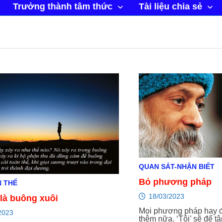
Trưởng thành tâm thức
Tài liệu chia sẻ
QUAN SÁT-NHẬN BIẾT
Bỏ phương pháp
N THỂ
18/03/2023
là buông xuôi
Mọi phương pháp hay đề
2023
thêm nữa. ‘Tôi’ sẽ để tâm