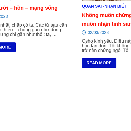
QUAN SÁT-NHẬN BIẾT
gười – hồn – mạng sống
Không muốn chứng
2023
muốn nhận tính sa
nhất: chấp có ta. Các từ sau cần
c hiểu – chúng gần như đồng
02/03/2023
ưng chỉ gần như thôi: ta, …
Osho kính yêu, Điều nà
hỏi đần độn. Tôi không
MORE
trở nên chứng ngộ. Tôi
KHÔNG
READ MORE
MUỐN
CHỨNG
NGỘ
NHƯNG
MUỐN
NHẬN
TÍNH
SANNYAS