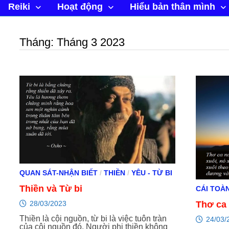
Reiki
Hoạt động
Hiểu bản thân mình
Tháng:
Tháng 3 2023
QUAN SÁT-NHẬN BIẾT
/
THIỀN
/
YÊU - TỪ BI
Thiền và Từ bi
CÁI TOÀ
28/03/2023
Thơ ca 
Thiền là cội nguồn, từ bi là việc tuôn tràn
24/03/
của cội nguồn đó. Người phi thiền không