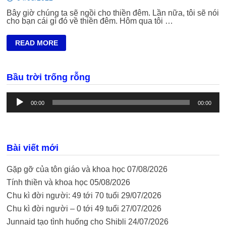
Bây giờ chúng ta sẽ ngồi cho thiền đêm. Lần nữa, tôi sẽ nói
cho bạn cái gì đó về thiền đêm. Hôm qua tôi …
ÁNH
READ MORE
SÁNG
NHẬN
BIẾT
–
Bầu trời trống rỗng
GỢI
Ý
CHO
Trình
TÂM
phát
00:00
00:00
TRÍ
âm
thanh
Bài viết mới
Gặp gỡ của tôn giáo và khoa học
07/08/2026
Tính thiền và khoa học
05/08/2026
Chu kì đời người: 49 tới 70 tuổi
29/07/2026
Chu kì đời người – 0 tới 49 tuổi
27/07/2026
Junnaid tạo tình huống cho Shibli
24/07/2026