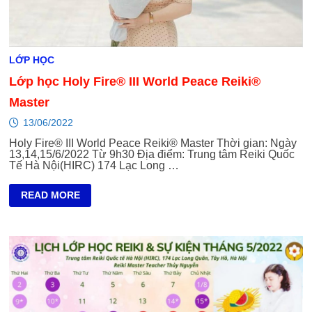
LỚP HỌC
Lớp học Holy Fire® III World Peace Reiki®
Master
13/06/2022
Holy Fire® III World Peace Reiki® Master Thời gian: Ngày
13,14,15/6/2022 Từ 9h30 Địa điểm: Trung tâm Reiki Quốc
Tế Hà Nội(HIRC) 174 Lạc Long …
LỚP
READ MORE
HỌC
HOLY
FIRE®
III
WORLD
PEACE
REIKI®
MASTER