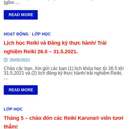
(gồm …
–
READ MORE
LỊCH
HỌC
REIKI,
ĐĂNG
HOẠT ĐỘNG
/
LỚP HỌC
KÝ
TRẢI
Lịch học Reiki và Đăng ký thực hành/ Trải
NGHIỆM
VÀ
THỰC
nghiệm Reiki 26.5 – 31.5.2021.
HÀNH
REIKI
25/05/2021
THÁNG
6.2021
Chào các bạn, Xin gửi các bạn (1) lịch khóa học từ 26.5 tới
TẠI
31.5.2021 và (2) lịch đăng ký thực hành/ trải nghiệm Reiki,
HIRC
…
–
LỊCH
READ MORE
HỌC
REIKI
VÀ
ĐĂNG
LỚP HỌC
KÝ
THỰC
Tháng 5 – chào đón các Reiki Karuna® viên tươi
HÀNH/
TRẢI
NGHIỆM
thắm!