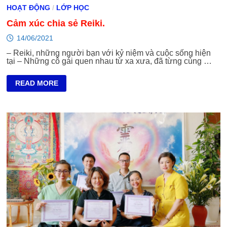
CHÁU
HOẠT ĐỘNG
/
LỚP HỌC
CÙNG
HỌC
Cảm xúc chia sẻ Reiki.
REIKI.
14/06/2021
– Reiki, những người bạn với kỷ niệm và cuộc sống hiện
tại – Những cô gái quen nhau từ xa xưa, đã từng cùng …
CẢM
READ MORE
XÚC
CHIA
SẺ
REIKI.