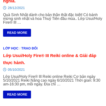
nghĩa.
28/12/2021
Quà Sinh Nhật dành cho bản thân thật đặc biệt! Có bánh
mừng sinh nhật và hoa Thuỷ Tiên đầu mùa.. Lớp Usui/Holy
Fire® III …
HỌC
READ MORE
REIKI
–
MÓN
QUÀ
LỚP HỌC
/
TRAO ĐỔI
SINH
NHẬT
Lớp Usui/Holy Fire® III Reiki online & Giải đáp
CHO
BẢN
THÂN
thực hành.
Ý
NGHĨA.
05/10/2021
Lớp Usui/Holy Fire® III Reiki online Reiki Cơ bản ngày
5/10/2021 Reiki Nâng cao ngày 6/10/2021 Thời gian: 9:30
am-16:30 pm, mỗi ngày. Địa chỉ …
LỚP
READ MORE
USUI/HOLY
FIRE®
III