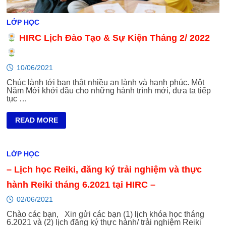
LỚP HỌC
HIRC Lịch Đào Tạo & Sự Kiện Tháng 2/ 2022
10/06/2021
Chúc lành tới bạn thật nhiều an lành và hạnh phúc. Một
Năm Mới khởi đầu cho những hành trình mới, đưa ta tiếp
tục …
READ MORE
HIRC
LỊCH
ĐÀO
TẠO
LỚP HỌC
&
SỰ
– Lịch học Reiki, đăng ký trải nghiệm và thực
KIỆN
THÁNG
2/
hành Reiki tháng 6.2021 tại HIRC –
2022
02/06/2021
Chào các bạn, Xin gửi các bạn (1) lịch khóa học tháng
6.2021 và (2) lịch đăng ký thực hành/ trải nghiệm Reiki