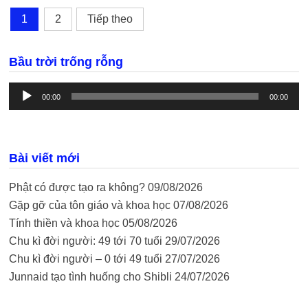
REIKI
Phân
TỪ
1
2
Tiếp theo
03.5
trang
–
10.5.2021
bài
Bầu trời trống rỗng
viết
Trình
phát
00:00
00:00
âm
thanh
Bài viết mới
Phật có được tạo ra không?
09/08/2026
Gặp gỡ của tôn giáo và khoa học
07/08/2026
Tính thiền và khoa học
05/08/2026
Chu kì đời người: 49 tới 70 tuổi
29/07/2026
Chu kì đời người – 0 tới 49 tuổi
27/07/2026
Junnaid tạo tình huống cho Shibli
24/07/2026