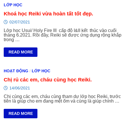
REIKI
LỚP HỌC
ONLINE
&
Khoá học Reiki vừa hoàn tất tốt đẹp.
GIẢI
ĐÁP
THỰC
02/07/2021
HÀNH.
Lớp học Usui/ Holy Fire III cấp độ I&II kết thúc vào cuối
tháng 6.2021. Rồi đây, Reiki sẽ được ứng dụng rộng khắp
trong …
KHOÁ
READ MORE
HỌC
REIKI
VỪA
HOÀN
HOẠT ĐỘNG
/
LỚP HỌC
TẤT
TỐT
Chị rủ các em, cháu cùng học Reiki.
ĐẸP.
14/06/2021
Chị cùng các em, cháu cùng tham dự lớp học Reiki, trước
tiên là giúp cho em đang mệt ốm và cùng là giúp chính …
CHỊ
READ MORE
RỦ
CÁC
EM,