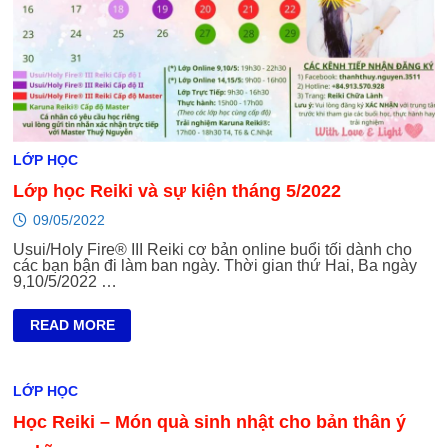
LỚP HỌC
Lớp học Reiki và sự kiện tháng 5/2022
09/05/2022
Usui/Holy Fire® III Reiki cơ bản online buổi tối dành cho
các bạn bận đi làm ban ngày. Thời gian thứ Hai, Ba ngày
9,10/5/2022 …
LỚP
READ MORE
HỌC
REIKI
VÀ
SỰ
LỚP HỌC
KIỆN
THÁNG
Học Reiki – Món quà sinh nhật cho bản thân ý
5/2022