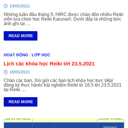
REIKI
26.5
19/05/2021
–
31.5.2021.
Những tuần đầu tháng 5, HIRC được chào đón nhiều Reiki
viên lựa chọn học Reiki Karuna®. Dưới đây là những bức
ảnh ghi lại …
THÁNG
READ MORE
5
–
CHÀO
ĐÓN
HOẠT ĐỘNG
/
LỚP HỌC
CÁC
REIKI
Lịch các khóa học Reiki tới 23.5.2021
KARUNA®
VIÊN
TƯƠI
18/05/2021
THẮM!
Chào các bạn, Xin gửi các bạn lịch khóa học trực tiếp/
đăng ký thực hành/ trải nghiệm Reiki từ 18.5 tới 23.5.2021
tại Reiki …
LỊCH
READ MORE
CÁC
KHÓA
HỌC
REIKI
TỚI
23.5.2021