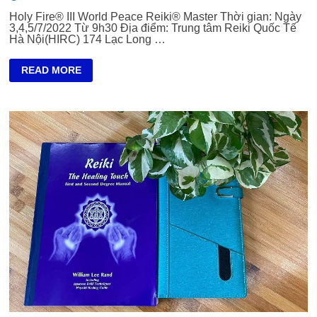
Holy Fire® III World Peace Reiki® Master Thời gian: Ngày
3,4,5/7/2022 Từ 9h30 Địa điểm: Trung tâm Reiki Quốc Tế
Hà Nội(HIRC) 174 Lạc Long …
HOLY
READ MORE
FIRE®
III
WORLD
PEACE
REIKI®
MASTER
THỜI
GIAN:
NGÀY
3,4,5/7/2022