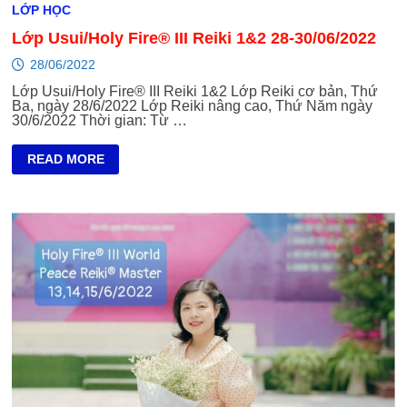
LỚP HỌC
Lớp Usui/Holy Fire® III Reiki 1&2 28-30/06/2022
28/06/2022
Lớp Usui/Holy Fire® III Reiki 1&2 Lớp Reiki cơ bản, Thứ
Ba, ngày 28/6/2022 Lớp Reiki nâng cao, Thứ Năm ngày
30/6/2022 Thời gian: Từ …
LỚP
READ MORE
USUI/HOLY
FIRE®
III
REIKI
1&2
28-
30/06/2022