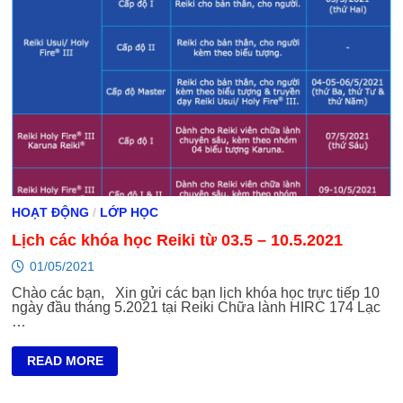
HOẠT ĐỘNG
/
LỚP HỌC
Lịch các khóa học Reiki từ 03.5 – 10.5.2021
01/05/2021
Chào các bạn, Xin gửi các bạn lịch khóa học trực tiếp 10
ngày đầu tháng 5.2021 tại Reiki Chữa lành HIRC 174 Lạc
…
LỊCH
READ MORE
CÁC
KHÓA
HỌC